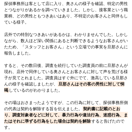
探偵事務所は客として店に入り、奥さんの様子を確認、特定の男性
とつながりがあるかを調べていきました。しかし、接客業という職
業柄、どの男性ともつきあいはあり、不特定のお客さんと同伴もし
ている様子。
店外での特別なつきあいがあるかは、わかりませんでした。しかし
ながら、数人ほど深い関係にあると判断できるようなお客さんがい
たため、「スタッフとお客さん」という立場での事実を旦那さんに
報告しました。
すると、その数日後、調査を続行していた調査員の前に旦那さんが
現れ、店外で同伴している奥さんとお客さんに対して声を荒げる様
子が見てとれました。調査員はすぐ外にでて、激高している旦那さ
んの様子を確認しましたが、
旦那さんはその客の男性に対して恫
喝
しているのがわかりました。
その場はおさまったようですが、この行為に対して、探偵事務所側
の代表は契約を解除する旨を伝えました。
契約書に記載のとお
り、調査対象者などに対して、暴力行為や違法行為、迷惑行為、ま
たはそれに準ずる行為をした場合は契約を解除
すると告げたので
す。