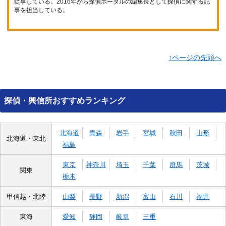
従事している。2016年から探偵ポータルの編集長として探偵に関する記
事を担当している。
↑ページの先頭へ
探偵・興信所おすすめランキング
北海道
青森
岩手
宮城
秋田
山形
北海道・東北
福島
東京
神奈川
埼玉
千葉
群馬
茨城
関東
栃木
甲信越・北陸
山梨
長野
新潟
富山
石川
福井
東海
愛知
静岡
岐阜
三重