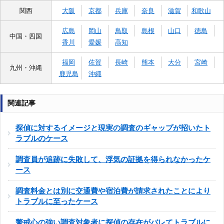
関西
大阪
京都
兵庫
奈良
滋賀
和歌山
広島
岡山
鳥取
島根
山口
徳島
中国・四国
香川
愛媛
高知
福岡
佐賀
長崎
熊本
大分
宮崎
九州・沖縄
鹿児島
沖縄
関連記事
探偵に対するイメージと現実の調査のギャップが招いたト
ラブルのケース
調査員が追跡に失敗して、浮気の証拠を得られなかったケ
ース
調査料金とは別に交通費や宿泊費が請求されたことにより
トラブルに至ったケース
警戒心の強い調査対象者に探偵の存在がバレてトラブルに