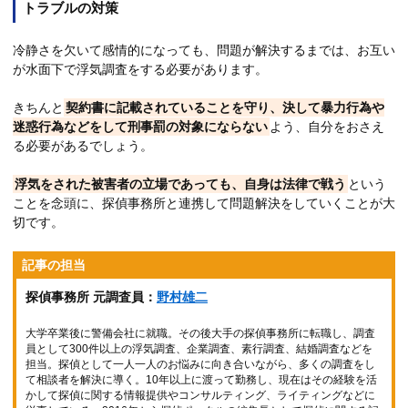
トラブルの対策
冷静さを欠いて感情的になっても、問題が解決するまでは、お互い
が水面下で浮気調査をする必要があります。
きちんと
契約書に記載されていることを守り、決して暴力行為や
迷惑行為などをして刑事罰の対象にならない
よう、自分をおさえ
る必要があるでしょう。
浮気をされた被害者の立場であっても、自身は法律で戦う
という
ことを念頭に、探偵事務所と連携して問題解決をしていくことが大
切です。
記事の担当
探偵事務所 元調査員：
野村雄二
大学卒業後に警備会社に就職。その後大手の探偵事務所に転職し、調査
員として300件以上の浮気調査、企業調査、素行調査、結婚調査などを
担当。探偵として一人一人のお悩みに向き合いながら、多くの調査をし
て相談者を解決に導く。10年以上に渡って勤務し、現在はその経験を活
かして探偵に関する情報提供やコンサルティング、ライティングなどに