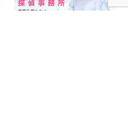
探偵・興信所を探す
北海道
青森
岩手
宮城
秋田
山形
福島
東京
神奈川
埼玉
千葉
群馬
茨城
栃木
山梨
長野
新潟
富山
石
川
福井
愛知
静岡
岐阜
三重
大阪
京都
兵庫
奈良
滋賀
和歌山
広島
岡山
鳥取
島根
山口
徳島
香川
愛媛
高知
福岡
佐賀
長崎
熊本
大分
宮崎
鹿児島
沖縄