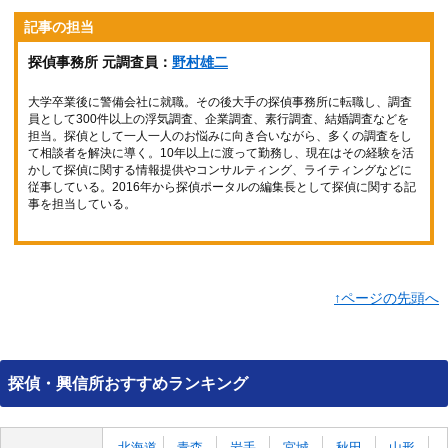
記事の担当
探偵事務所 元調査員：
野村雄二
大学卒業後に警備会社に就職。その後大手の探偵事務所に転職し、調査
員として300件以上の浮気調査、企業調査、素行調査、結婚調査などを
担当。探偵として一人一人のお悩みに向き合いながら、多くの調査をし
て相談者を解決に導く。10年以上に渡って勤務し、現在はその経験を活
かして探偵に関する情報提供やコンサルティング、ライティングなどに
従事している。2016年から探偵ポータルの編集長として探偵に関する記
事を担当している。
↑ページの先頭へ
探偵・興信所おすすめランキング
北海道
青森
岩手
宮城
秋田
山形