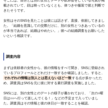
そこには、自分とは別の女性とデートや飲み会をしている写真が掲
載されていて、顔は映っていなくとも、体つきや服装で彼と判断で
きたそうです。
女性はそのSNSを見たことは彼には話さず、直接、依頼してきまし
た。「結婚を意識しての交際だけに、別の女性とつきあっているの
が本当であれば、結婚はやめたい。」彼への結婚調査をお願いした
いという相談です。
調査内容
まずは依頼者の女性から、彼の情報をすべて聞き、SNSに登録され
ているプロフィールとどれだけ一致するか確認しました。すると、
それぞれの情報は別人とは思えないほど一致
する点が多かったた
め、調査員はSNSを元に彼に対する素行調査を実施しました。
SNSには、別の女性とのデートの様子が書かれており、「次の○曜
日は○○へ行って楽しんでくる！」などの予定まで入っていまし
た。調査員はその情報と彼の休日が一致することを確認。