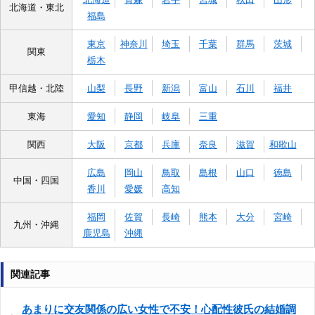
北海道・東北
福島
東京
神奈川
埼玉
千葉
群馬
茨城
関東
栃木
甲信越・北陸
山梨
長野
新潟
富山
石川
福井
東海
愛知
静岡
岐阜
三重
関西
大阪
京都
兵庫
奈良
滋賀
和歌山
広島
岡山
鳥取
島根
山口
徳島
中国・四国
香川
愛媛
高知
福岡
佐賀
長崎
熊本
大分
宮崎
九州・沖縄
鹿児島
沖縄
関連記事
あまりに交友関係の広い女性で不安！心配性彼氏の結婚調