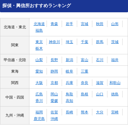
探偵・興信所おすすめランキング
北海道
青森
岩手
宮城
秋田
山形
北海道・東北
福島
東京
神奈川
埼玉
千葉
群馬
茨城
関東
栃木
甲信越・北陸
山梨
長野
新潟
富山
石川
福井
東海
愛知
静岡
岐阜
三重
関西
大阪
京都
兵庫
奈良
滋賀
和歌山
広島
岡山
鳥取
島根
山口
徳島
中国・四国
香川
愛媛
高知
福岡
佐賀
長崎
熊本
大分
宮崎
九州・沖縄
鹿児島
沖縄