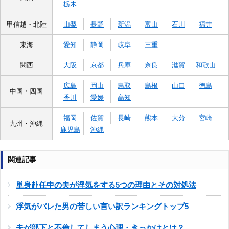
栃木
甲信越・北陸
山梨
長野
新潟
富山
石川
福井
東海
愛知
静岡
岐阜
三重
関西
大阪
京都
兵庫
奈良
滋賀
和歌山
広島
岡山
鳥取
島根
山口
徳島
中国・四国
香川
愛媛
高知
福岡
佐賀
長崎
熊本
大分
宮崎
九州・沖縄
鹿児島
沖縄
関連記事
単身赴任中の夫が浮気をする5つの理由とその対処法
浮気がバレた男の苦しい言い訳ランキングトップ5
夫が部下と不倫してしまう心理・きっかけとは？