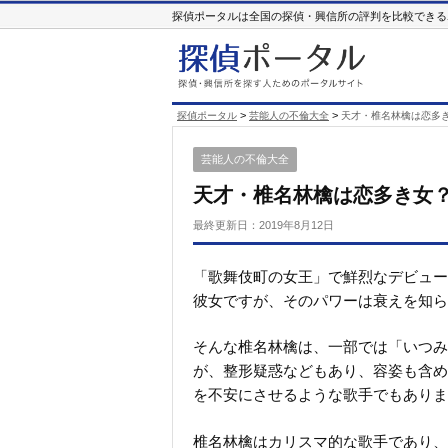
探偵ポータルは全国の探偵・興信所の評判を比較できる
>
>
探偵ポータル
芸能人の不倫大全
天才・椎名林檎は恋多
芸能人の不倫大全
天才・椎名林檎は恋多き女
最終更新日：
2019年8月12日
「歌舞伎町の女王」で鮮烈なデビューを
彼女ですが、そのパワーは衰えを知ら
そんな椎名林檎は、一部では「いつみ
が、整形疑惑などもあり、容姿も含め
を不安にさせるような歌手でもありま
椎名林檎はカリスマ的な歌手であり、